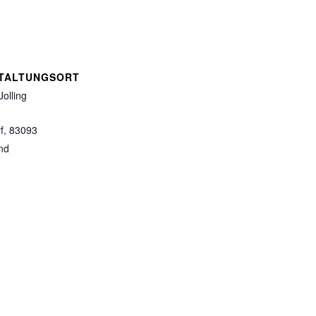
TALTUNGSORT
Jolling
f
,
83093
nd