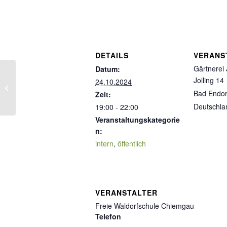
DETAILS
VERANS
Gärtnerei 
Datum:
Jolling 14
24.10.2024
Tag der offenen Tür /
Bad Endor
Jubiläumsfest
Zeit:
Deutschla
19:00 - 22:00
Veranstaltungskategorie
n:
intern
,
öffentlich
VERANSTALTER
Freie Waldorfschule Chiemgau
Telefon