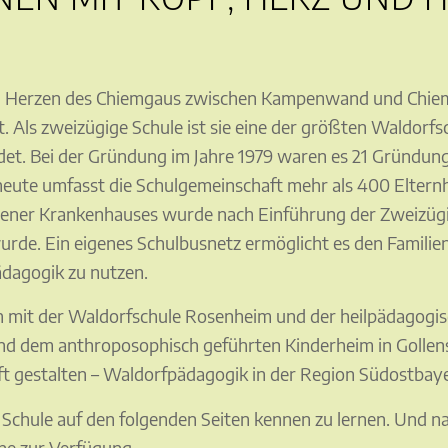
 im Herzen des Chiemgaus zwischen Kampenwand und Chie
. Als zweizügige Schule ist sie eine der größten Waldorf
ndet. Bei der Gründung im Jahre 1979 waren es 21 Gründun
heute umfasst die Schulgemeinschaft mehr als 400 Eltern
iener Krankenhauses wurde nach Einführung der Zweizügigk
urde. Ein eigenes Schulbusnetz ermöglicht es den Familie
dagogik zu nutzen.
h mit der Waldorfschule Rosenheim und der heilpädagogis
und dem anthroposophisch geführten Kinderheim in Golle
 gestalten – Waldorfpädagogik in der Region Südostbaye
 Schule auf den folgenden Seiten kennen zu lernen. Und na
ne zur Verfügung.