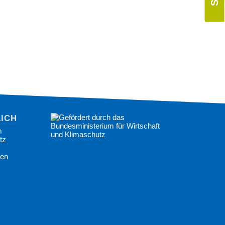
ICHES
m
tz
gen