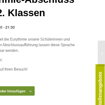
2. Klassen
00
-
21:30
tet die Eurythmie unsere Schülerinnen und
rer Abschlussaufführung lassen diese Sprache
bar werden.
Ki
un
i.
auf Ihren Besuch!
Stellenangebote
nder hinzufügen