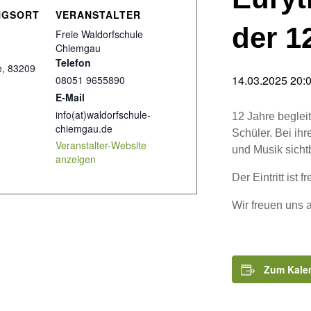
NGSORT
VERANSTALTER
der 1
Freie Waldorfschule
Chiemgau
Telefon
e
,
83209
14.03.2025 20:
08051 9655890
E-Mail
info(at)waldorfschule-
12 Jahre beglei
chiemgau.de
Schüler. Bei ih
Veranstalter-Website
und Musik sicht
anzeigen
Der Eintritt ist fre
Wir freuen uns 
Zum Kale