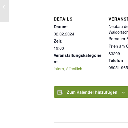
Vom Lehrplan der Freien
Waldorfschule
DETAILS
VERANS
Neubau de
Datum:
Waldorfsc
02.02.2024
Bernauer 
Zeit:
Prien am 
19:00
83209
Veranstaltungskategorie
Telefon
n:
08051 96
intern
,
öffentlich
Zum Kalender hinzufügen