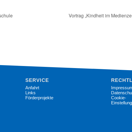
schule
Vortrag „Kindheit im Medienzei
SERVICE
RECHTL
Anfahrt
Impressu
Links
Datenschu
Förderprojekte
Cookie-
Einstellun