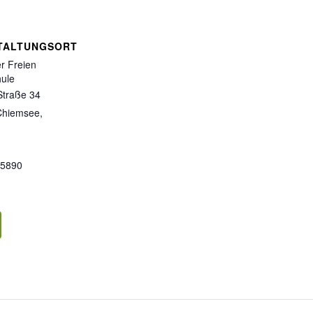
TALTUNGSORT
r Freien
hule
Straße 34
Chiemsee
,
55890