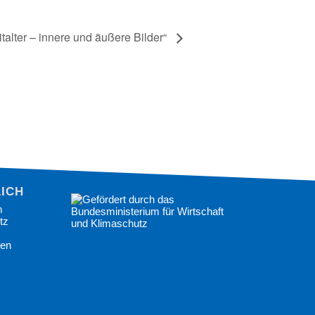
talter – innere und äußere Bilder“
ICHES
m
tz
gen