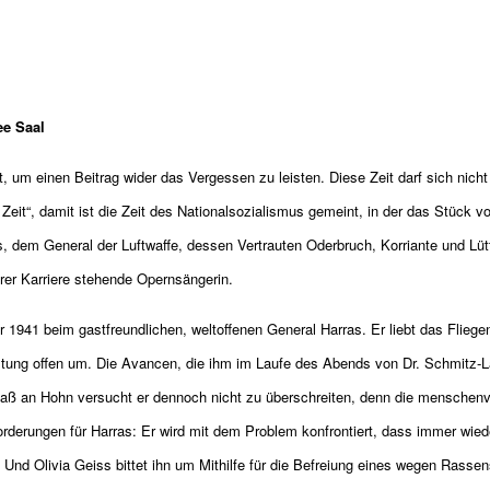
ee Saal
, um einen Beitrag wider das Vergessen zu leisten. Diese Zeit darf sich nic
eit“, damit ist die Zeit des Nationalsozialismus gemeint, in der das Stück 
s, dem General der Luftwaffe, dessen Vertrauten Oderbruch, Korriante und Lüt
rer Karriere stehende Opernsängerin.
r 1941 beim gastfreundlichen, weltoffenen General Harras. Er liebt das Fliege
altung offen um. Die Avancen, die ihm im Laufe des Abends von Dr. Schmitz-L
Maß an Hohn versucht er dennoch nicht zu überschreiten, denn die menschenv
rderungen für Harras: Er wird mit dem Problem konfrontiert, dass immer wie
. Und Olivia Geiss bittet ihn um Mithilfe für die Befreiung eines wegen Rassens