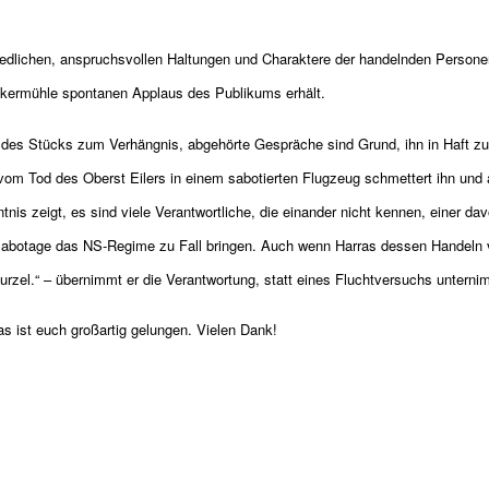
hiedlichen, anspruchsvollen Haltungen und Charaktere der handelnden Person
ölkermühle spontanen Applaus des Publikums erhält.
es Stücks zum Verhängnis, abgehörte Gespräche sind Grund, ihn in Haft zu
vom Tod des Oberst Eilers in einem sabotierten Flugzeug schmettert ihn und 
is zeigt, es sind viele Verantwortliche, die einander nicht kennen, einer da
r Sabotage das NS-Regime zu Fall bringen. Auch wenn Harras dessen Handeln 
urzel.“ – übernimmt er die Verantwortung, statt eines Fluchtversuchs unternim
as ist euch großartig gelungen. Vielen Dank!