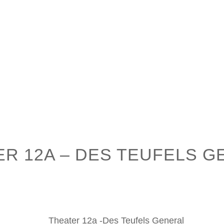
Aktuelles
Schule
Pädagogik
ER 12A – DES TEUFELS G