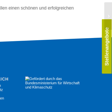
len einen schönen und erfolgreichen
Stellenangebote
ICHES
m
tz
gen