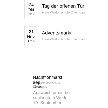
24
Tag der offenen Tür
Okt.
Freie Waldorfschule Chiemgau
09:30
21
Adventsmarkt
Nov.
Freie Waldorfschule Chiemgau
12:00
Nachtflohmarkt
18
Sep.
Freie Waldorfschule
Chiemgau
17:00
Ausweichtermin bei
schlechtem Wetter:
19. September