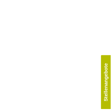
Stellenangebote
labore et dolore magna aliqua. Ut enim ad
t. Duis aute irure dolor in reprehenderit
on proident, sunt in culpa qui officia