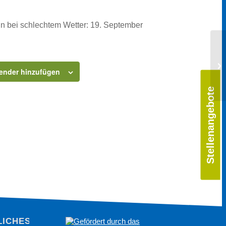
n bei schlechtem Wetter: 19. September
Ta
ender hinzufügen
Stellenangebote
LICHES