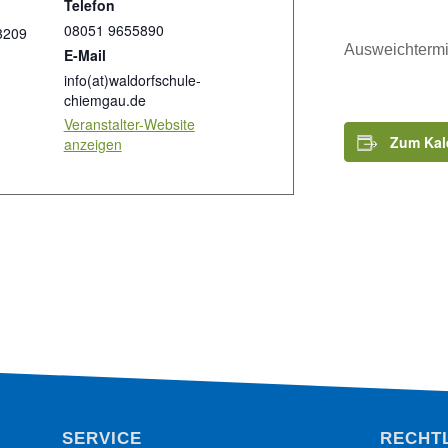
Telefon
08051 9655890
3209
Ausweichtermi
E-Mail
info(at)waldorfschule-
chiemgau.de
Veranstalter-Website
Zum Kal
anzeigen
SERVICE
RECHT