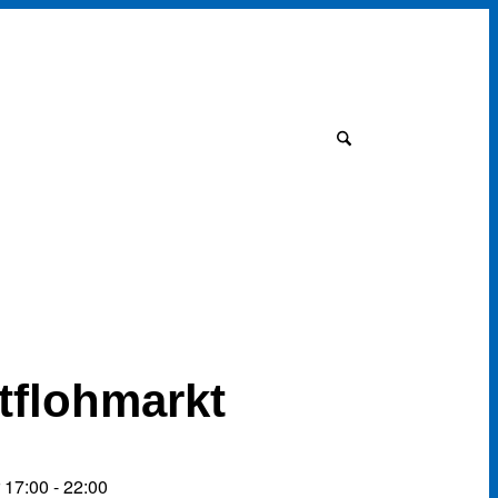
Link
zu
Instagram
Termine
Kontakt
Interner Bereich
Suche
tflohmarkt
 17:00
-
22:00