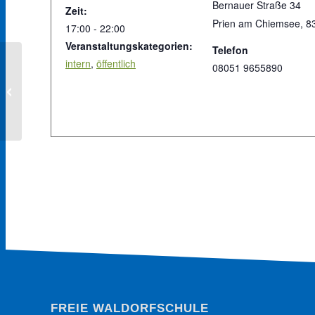
Bernauer Straße 34
Zeit:
Prien am Chiemsee
,
8
17:00 - 22:00
Veranstaltungskategorien:
Telefon
intern
,
öffentlich
08051 9655890
Lernen Sie uns beim Priener
Kindersommer kennen!
FREIE WALDORFSCHULE