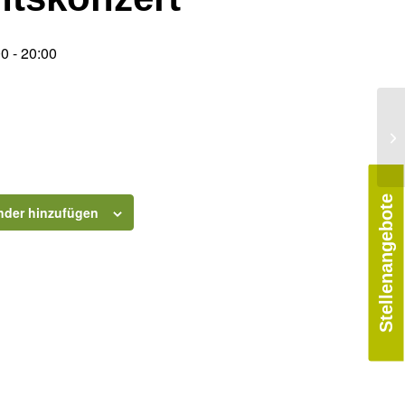
00
-
20:00
Stellenangebote
nder hinzufügen