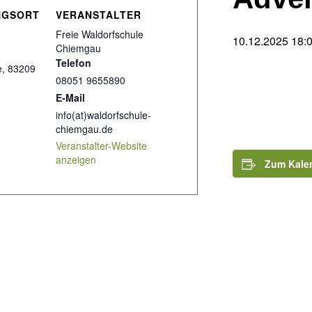
NGSORT
VERANSTALTER
Freie Waldorfschule
10.12.2025 18:
Chiemgau
Telefon
e
,
83209
08051 9655890
E-Mail
info(at)waldorfschule-
chiemgau.de
Veranstalter-Website
anzeigen
Zum Kale