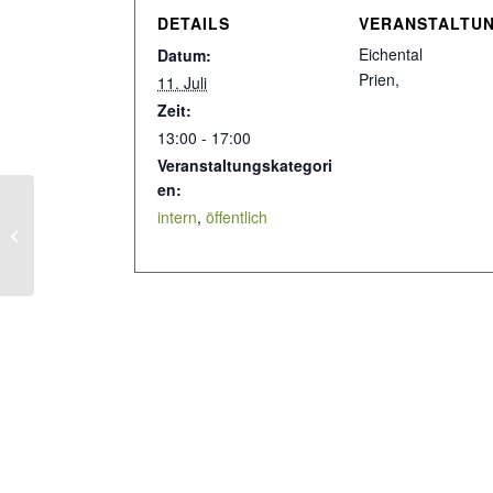
DETAILS
VERANSTALTU
Eichental
Datum:
Prien
,
11. Juli
Zeit:
13:00 - 17:00
Veranstaltungskategori
en:
intern
,
öffentlich
Konzert des Facundo Barreya Trio –
Jazz – Tango – Improvisation