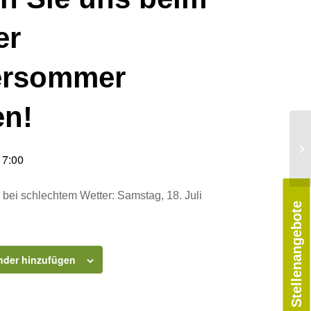
er
ersommer
en!
Na
17:00
bei schlechtem Wetter: Samstag, 18. Juli
Stellenangebote
nder hinzufügen