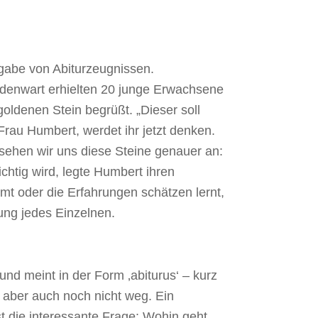
rgabe von Abiturzeugnissen.
ildenwart erhielten 20 junge Erwachsene
oldenen Stein begrüßt. „Dieser soll
Frau Humbert, werdet ihr jetzt denken.
ehen wir uns diese Steine genauer an:
chtig wird, legte Humbert ihren
t oder die Erfahrungen schätzen lernt,
ung jedes Einzelnen.
nd meint in der Form ‚abiturus‘ – kurz
, aber auch noch nicht weg. Ein
st die interessante Frage: Wohin geht