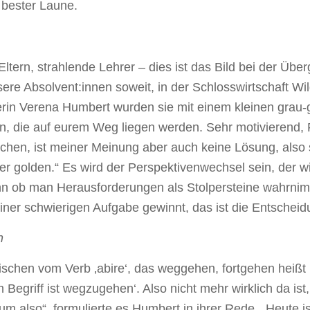
 bester Laune.
tern, strahlende Lehrer – dies ist das Bild bei der Übe
ere Absolvent:innen soweit, in der Schlosswirtschaft W
rin Verena Humbert wurden sie mit einem kleinen grau-g
ehen, die auf eurem Weg liegen werden. Sehr motivierend, 
en, ist meiner Meinung aber auch keine Lösung, also s
er golden.“ Es wird der Perspektivenwechsel sein, der wi
n ob man Herausforderungen als Stolpersteine wahrnimm
iner schwierigen Aufgabe gewinnt, das ist die Entscheid
n
schen vom Verb ‚abire‘, das weggehen, fortgehen heißt u
 Begriff ist wegzugehen‘. Also nicht mehr wirklich da ist
m also“, formulierte es Humbert in ihrer Rede. „Heute i