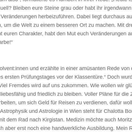
duell? Bleiben eure Steine grau oder habt ihr irgendwa
, Veränderungen herbeizuführen. Dabei liegt durchaus a
en, um die Welt zu einem besseren Ort zu machen. Mit dre
ht euren Charakter, habt den Mut euch Veränderungen au
arbe!“
solvent:innen und erzählte in einer amüsanten Rede von 
 ersten Prüfungstages vor der Klassentüre.“ Doch wur
Viel Fremdes wird auf uns zukommen. Wie wollen wir glü
 liebesfähig und friedlich zu bleiben. Voller Pläne für die
rbeiten, um sich Geld für Reisen zu verdienen, dafür wol
: Astrophysik und Astrologie in Wien steht für Chalotta
 mit dem Rad nach Kirgistan. Medizin möchte auch Moritz 
ich aber erst noch eine handwerkliche Ausbildung. Mein 